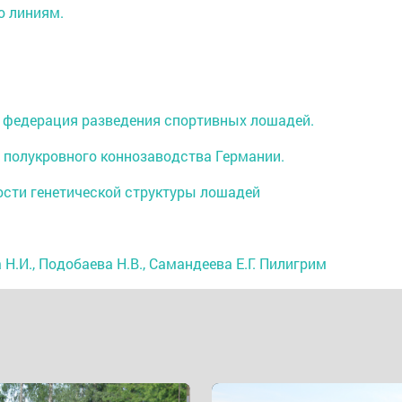
о линиям.
я федерация разведения спортивных лошадей.
и полукровного коннозаводства Германии.
ности генетической структуры лошадей
 Н.И., Подобаева Н.В., Самандеева Е.Г. Пилигрим