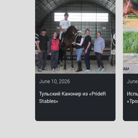
June 10, 2026
June
Тульский Канонир из «PrideR
Испы
Stables»
«Тро