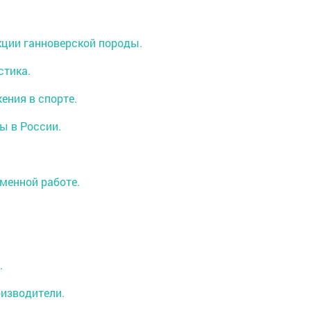
кции ганноверской породы.
стика.
ения в спорте.
ы в России.
менной работе.
.
оизводители.