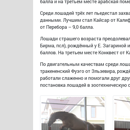
балла и на третьем месте арабская пом
Среди лошадей трёх лет пьедестал за
данными. Лучшим стал Кайсар от Калифа 
от Перебора – 9,0 балла.
Лошади страшего возраста преодолевали 
Бирма, псл), рождённый у Е. Загариной 
баллов. На третьем месте Конквест от Ка
По двигательным качествам среди лошад
тракененский Фуэго от Эльзевира, рожд
работали слаженно и помогали друг дру
постановка лошадей в зоотехническую 