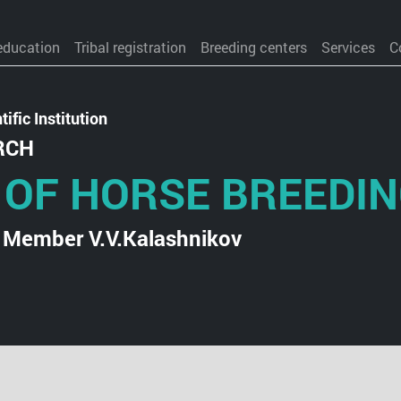
education
Tribal registration
Breeding centers
Services
C
ific Institution
RCH
 OF HORSE BREEDI
 Member V.V.Kalashnikov