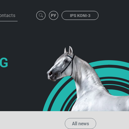
ontacts
IPS KONI-3
NG
All news