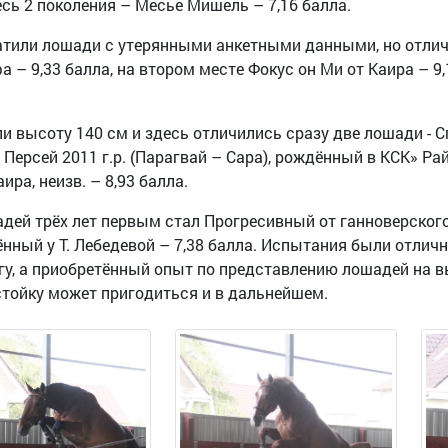
есь 2 поколения – Месье Мишель – 7,16 балла.
хватили лошади с утерянными анкетными данными, но от
– 9,33 балла, на втором месте Фокус он Ми от Каира – 9
высоту 140 см и здесь отличились сразу две лошади - Спик
и Персей 2011 г.р. (Парагвай – Сара), рождённый в КСК» Ра
ира, неизв. – 8,93 балла.
ей трёх лет первым стал Прогресивный от ганноверского 
ённый у Т. Лебедевой – 7,38 балла. Испытания были отли
гу, а приобретённый опыт по представлению лошадей на в
стойку может пригодиться и в дальнейшем.