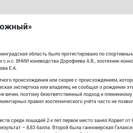
рожный»
инградская область было протестировано по спортивным
и с.н.с. ВНИИ коневодства Дорофеева А.В., зоотехник конно
ва Е.А.
ного происхождения или скорее с происхождением, которое
еская экспертиза или владелец не сообщал о рождении эти
о не вечен, поэтому безответственный подход к племенном
ментарных правил зоотехнического учёта часто не позво
ств среди лошадей 2-х лет первое место занял Корвет от 
езультат – 8,83 балла. Второй была ганноверская Гэлакси