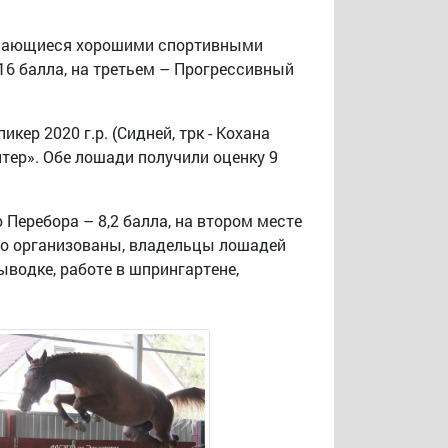
личающиеся хорошими спортивными
,16 балла, на третьем – Прогрессивный
ер 2020 г.р. (Сидней, трк - Кохана
йтер». Обе лошади получили оценку 9
Перебора – 8,2 балла, на втором месте
чно организованы, владельцы лошадей
ыводке, работе в шпрингартене,