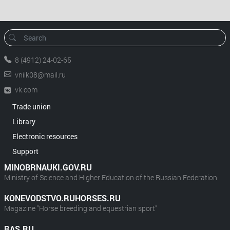
8 (4912) 24-02-65
vniik08@mail.ru
vk.com
Trade union
Library
Electronic resources
Support
MINOBRNAUKI.GOV.RU
Ministry of Science and Higher Education of the Russian Federation
KONEVODSTVO.RUHORSES.RU
Magazine "Horse breeding and equestrian sport"
RAS.RU