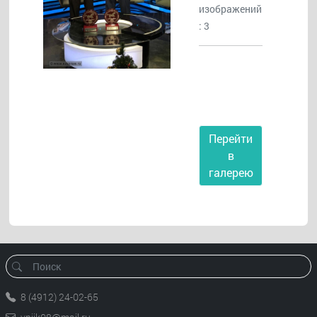
изображений
: 3
Фотогалере
я
Перейти
в
галерею
8 (4912) 24-02-65