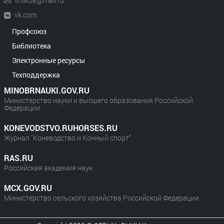
vniik08@mail.ru
vk.com
Профсоюз
Библиотека
Электронные ресурсы
Техподдержка
MINOBRNAUKI.GOV.RU
Министерство науки и высшего образования Российской
Федерации
KONEVODSTVO.RUHORSES.RU
Журнал "Коневодство и Конный спорт"
RAS.RU
Российская академия наук
MCX.GOV.RU
Министерство сельского хозяйства Российской Федерации