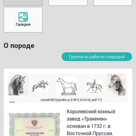
Галерея
О породе
Группа по работе с породой
Королевский конный
завод «Тракенен»
основан в 1732 г. в
Восточной Пруссии.