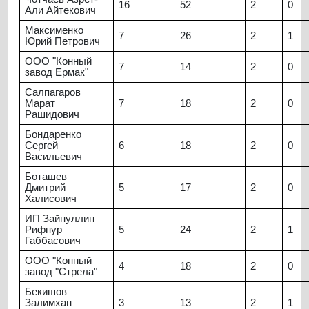
16
52
2
0
Али Айтекович
Максименко
7
26
2
1
Юрий Петрович
ООО "Конный
7
14
2
0
завод Ермак"
Салпагаров
Марат
7
18
2
0
Рашидович
Бондаренко
Сергей
6
18
2
0
Васильевич
Боташев
Дмитрий
5
17
2
0
Халисович
ИП Зайнуллин
Рифнур
5
24
2
1
Габбасович
ООО "Конный
4
18
2
0
завод "Стрела"
Бекишов
Залимхан
3
13
2
1