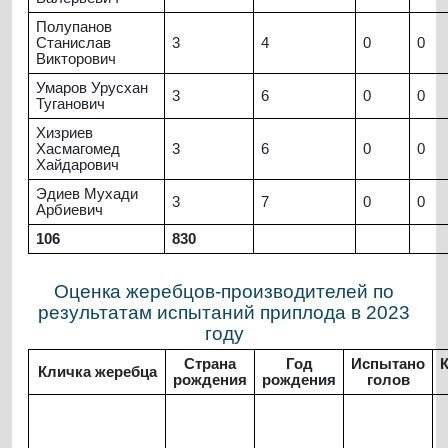
Полупанов
Станислав
3
4
0
0
Викторович
Умаров Урусхан
3
6
0
0
Туганович
Хизриев
Хасмагомед
3
6
0
0
Хайдарович
Эдиев Мухади
3
7
0
0
Арбиевич
106
830
Оценка жеребцов-производителей по
результатам испытаний приплода в 2023
году
Страна
Год
Испытано
Кличка жеребца
рождения
рождения
голов