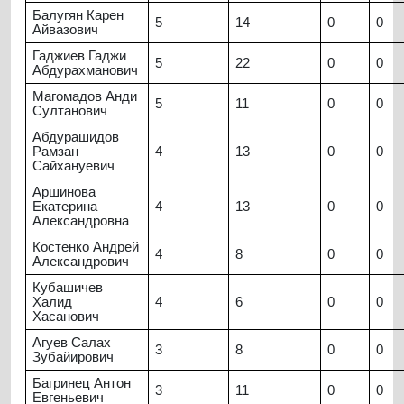
Балугян Карен
5
14
0
0
Айвазович
Гаджиев Гаджи
5
22
0
0
Абдурахманович
Магомадов Анди
5
11
0
0
Султанович
Абдурашидов
Рамзан
4
13
0
0
Сайхануевич
Аршинова
Екатерина
4
13
0
0
Александровна
Костенко Андрей
4
8
0
0
Александрович
Кубашичев
Халид
4
6
0
0
Хасанович
Агуев Салах
3
8
0
0
Зубайирович
Багринец Антон
3
11
0
0
Евгеньевич