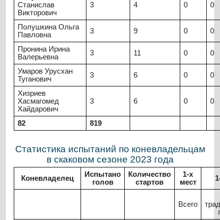
Станислав
3
4
0
0
Викторович
Полушкина Ольга
3
9
0
0
Павловна
Пронина Ирина
3
11
0
0
Валерьевна
Умаров Урусхан
3
6
0
0
Туганович
Хизриев
Хасмагомед
3
6
0
0
Хайдарович
82
819
Статистика испытаний по коневладельцам
в скаковом сезоне 2023 года
Испытано
Количество
1-х
Коневладелец
1
голов
стартов
мест
Всего
тра