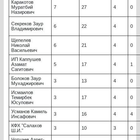
Каракотов
Муратбий
7
27
4
0
Назирович
Секреков Заур
6
22
4
0
Владимирович
Щепелев
Николай
6
21
4
0
Васильевич
ИП Каппушев
Азамат
5
17
4
1
Сагитович
Болоков Заур
3
13
4
0
Мухаджирович
Исмаилов
Темирбек
3
17
4
0
Юсупович
Усманов Камиль
3
16
4
4
Инсафович
КФХ "Салахов
3
10
3
0
Ш.И."
Чотчаев Азрет-