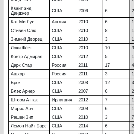
Квайт энд
США
2006
6
2
Данджер
Кат Ми Лус
Англия
2010
6
1
Стивен Слю
США
2010
8
1
Зимний Дворец
США
2010
3
1
Лаки Фёст
США
2010
10
3
Контр Адмирал
США
2012
5
1
Дарк Стар
Россия
2011
17
4
Ашхар
Россия
2011
3
1
Брок
США
2008
12
3
Блэк Арчер
США
2007
6
2
Шторм Аттак
Ирландия
2012
7
1
Морис Арч
США
2009
6
1
Рашен Зип
США
2010
3
7
Лемон Найт Барс
США
2014
6
2