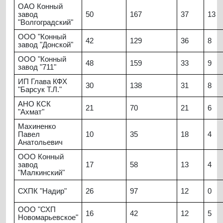
ОАО Конный
завод
50
167
37
13
"Волгоградский"
ООО "Конный
42
129
36
8
завод "Донской"
ООО "Конный
48
159
33
9
завод "711"
ИП Глава КФХ
30
138
31
8
"Барсук Т.Л."
АНО КСК
21
70
21
6
"Ахмат"
Махиненко
Павел
10
35
18
4
Анатольевич
ООО Конный
завод
17
58
13
4
"Малкинский"
СХПК "Надир"
26
97
12
0
ООО "СХП
16
42
12
5
Новомарьевское"