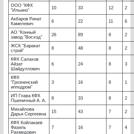
ООО "КФХ
10
33
12
2
"Ильино"
Акбаров Ринат
6
22
11
6
Камелевич
АО "Конный
26
89
8
2
завод "Восход"
ЖСК "Баракат
8
48
8
2
строй"
КФХ Салахов
Айзат
6
24
8
3
Шайдуллович
КФХ
"Грозненский
3
16
8
1
ипподром"
ИП Глава КФХ
8
33
8
2
Пшеничный А. А.
Михайлова
15
43
7
2
Дарья Сергеевна
КФХ Койлакаев
Фазиль
7
16
7
4
Рахмедович