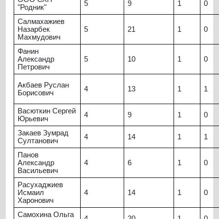
5
9
1
0
"Родник"
Салмахажиев
Назарбек
5
21
1
0
Махмудович
Фанин
Александр
5
10
1
0
Петрович
Акбаев Руслан
4
13
1
1
Борисович
Васюткин Сергей
4
9
1
0
Юрьевич
Закаев Зумрад
4
14
1
1
Султанович
Панов
Александр
4
6
1
0
Васильевич
Расухаджиев
Исмаил
4
14
1
0
Харонович
Самохина Ольга
4
20
1
0