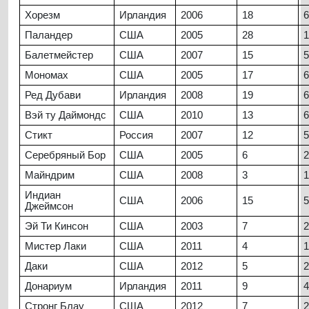
Хорезм
Ирландия
2006
18
6
Паландер
США
2005
28
1
Балетмейстер
США
2007
15
5
Мономах
США
2005
17
6
Ред Дубави
Ирландия
2008
19
6
Вэй ту Даймондс
США
2010
13
6
Стикт
Россия
2007
12
5
Серебряный Бор
США
2005
6
2
Майндрим
США
2008
3
1
Индиан
США
2006
15
5
Джеймсон
Эй Ти Кинсон
США
2003
7
2
Мистер Лаки
США
2011
4
1
Даки
США
2012
5
2
Донариум
Ирландия
2011
9
4
Стронг Блау
США
2012
7
2