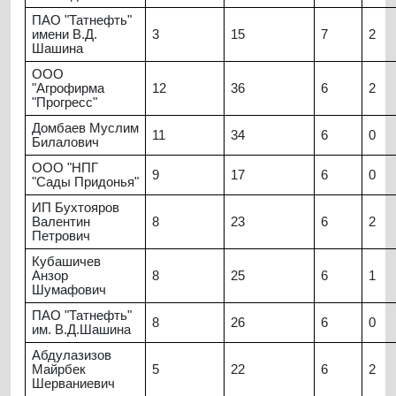
ПАО "Татнефть"
имени В.Д.
3
15
7
2
Шашина
ООО
"Агрофирма
12
36
6
2
"Прогресс"
Домбаев Муслим
11
34
6
0
Билалович
ООО "НПГ
9
17
6
0
"Сады Придонья"
ИП Бухтояров
Валентин
8
23
6
2
Петрович
Кубашичев
Анзор
8
25
6
1
Шумафович
ПАО "Татнефть"
8
26
6
0
им. В.Д.Шашина
Абдулазизов
Майрбек
5
22
6
2
Шерваниевич