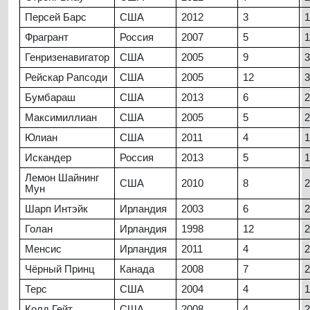
Персей Барс
США
2012
3
1
Фрагрант
Россия
2007
5
1
Генризенавигатор
США
2005
9
3
Рейскар Рапсоди
США
2005
12
3
Бумбараш
США
2013
6
2
Максимиллиан
США
2005
5
2
Юлиан
США
2011
4
1
Искандер
Россия
2013
5
1
Лемон Шайнинг
США
2010
8
2
Мун
Шарп Интэйк
Ирландия
2003
6
2
Голан
Ирландия
1998
12
2
Менсис
Ирландия
2011
4
2
Чёрный Принц
Канада
2008
7
2
Терс
США
2004
4
1
Колд Гейт
США
2008
4
2