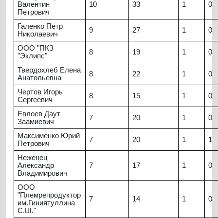
Валентин
10
33
1
0
Петрович
Галенко Петр
9
27
1
0
Николаевич
ООО "ПКЗ
8
19
1
0
"Эклипс"
Твердохлеб Елена
8
22
1
0
Анатольевна
Чертов Игорь
8
15
1
0
Сергеевич
Евлоев Даут
7
20
1
0
Заамиевич
Максименко Юрий
7
20
1
1
Петрович
Неженец
Александр
7
17
1
0
Владимирович
ООО
"Племрепродуктор
7
14
1
0
им.Гиниятуллина
С.Ш."