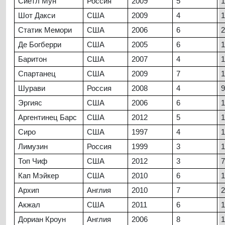
Сиетл Мун
Россия
2009
5
1
Шот Дакси
США
2009
4
1
Статик Мемори
США
2006
6
2
Де Богберри
США
2005
6
1
Баритон
США
2007
4
1
Спартанец
США
2009
7
1
Шурави
Россия
2008
4
9
Эргияс
США
2006
6
1
Аргентинец Барс
США
2012
5
1
Сиро
США
1997
4
1
Лимузин
Россия
1999
3
1
Топ Чиф
США
2012
3
7
Кап Мэйкер
США
2010
6
1
Архип
Англия
2010
7
2
Акжал
США
2011
6
1
Дориан Кроун
Англия
2006
8
1