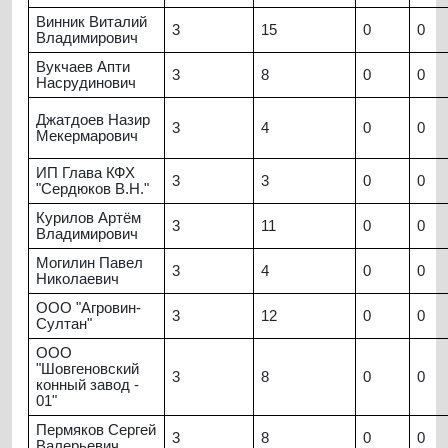
Винник Виталий
3
15
0
0
Владимирович
Вукчаев Апти
3
8
0
0
Насрудинович
Джатдоев Назир
3
4
0
0
Мекермарович
ИП Глава КФХ
3
3
0
0
"Сердюков В.Н."
Курилов Артём
3
11
0
0
Владимирович
Могилин Павел
3
4
0
0
Николаевич
ООО "Агровин-
3
12
0
0
Султан"
ООО
"Шовгеновский
3
8
0
0
конный завод -
01"
Пермяков Сергей
3
8
0
0
Валерьевич