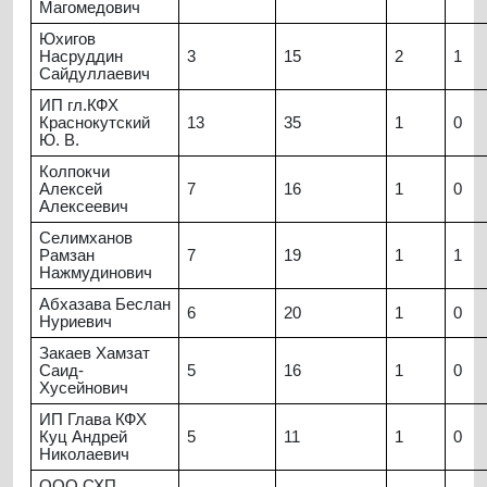
Магомедович
Юхигов
Насруддин
3
15
2
1
Сайдуллаевич
ИП гл.КФХ
Краснокутский
13
35
1
0
Ю. В.
Колпокчи
Алексей
7
16
1
0
Алексеевич
Селимханов
Рамзан
7
19
1
1
Нажмудинович
Абхазава Беслан
6
20
1
0
Нуриевич
Закаев Хамзат
Саид-
5
16
1
0
Хусейнович
ИП Глава КФХ
Куц Андрей
5
11
1
0
Николаевич
ООО СХП