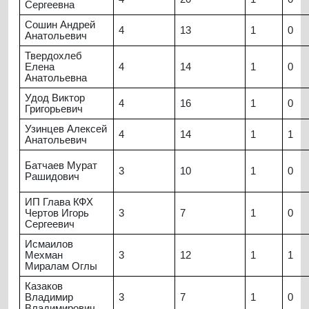
Сергеевна
Сошин Андрей
4
13
1
0
Анатольевич
Твердохлеб
Елена
4
14
1
0
Анатольевна
Удод Виктор
4
16
1
0
Григорьевич
Узинцев Алексей
4
14
1
1
Анатольевич
Батчаев Мурат
3
10
1
0
Рашидович
ИП Глава КФХ
Чертов Игорь
3
7
1
0
Сергеевич
Исмаилов
Мехман
3
12
1
1
Миралам Оглы
Казаков
Владимир
3
7
1
0
Владимирович