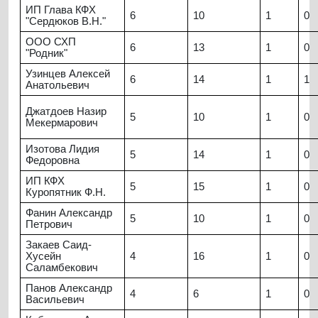
ИП Глава КФХ
6
10
1
0
"Сердюков В.Н."
ООО СХП
6
13
1
0
"Родник"
Узинцев Алексей
6
14
1
1
Анатольевич
Джатдоев Назир
5
10
1
0
Мекермарович
Изотова Лидия
5
14
1
0
Федоровна
ИП КФХ
5
15
1
0
Куропятник Ф.Н.
Фанин Александр
5
10
1
0
Петрович
Закаев Саид-
Хусейн
4
16
1
0
Саламбекович
Панов Александр
4
6
1
0
Васильевич