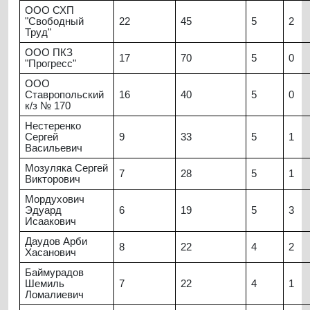
ООО СХП
"Свободный
22
45
5
2
Труд"
ООО ПКЗ
17
70
5
0
"Прогресс"
ООО
Ставропольский
16
40
5
0
к/з № 170
Нестеренко
Сергей
9
33
5
1
Васильевич
Мозуляка Сергей
7
28
5
1
Викторович
Мордухович
Эдуард
6
19
5
3
Исаакович
Даудов Арби
8
22
4
2
Хасанович
Баймурадов
Шемиль
7
22
4
1
Ломалиевич