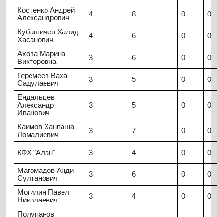
Костенко Андрей
4
8
0
0
Александрович
Кубашичев Халид
4
6
0
0
Хасанович
Ахова Марина
3
6
0
0
Викторовна
Геремеев Ваха
3
5
0
0
Садулаевич
Ендальцев
Александр
3
5
0
0
Иванович
Каимов Ханпаша
3
7
0
0
Ломалиевич
КФХ "Алан"
3
4
0
0
Магомадов Анди
3
6
0
0
Султанович
Могилин Павел
3
4
0
0
Николаевич
Полупанов