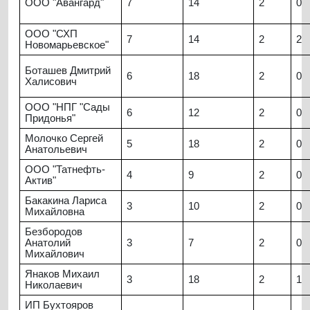
ООО "Авангард"
7
14
2
0
ООО "СХП
7
14
2
2
Новомарьевское"
Боташев Дмитрий
6
18
2
0
Халисович
ООО "НПГ "Сады
6
12
2
0
Придонья"
Молочко Сергей
5
18
2
0
Анатольевич
ООО "Татнефть-
4
9
2
0
Актив"
Бакакина Лариса
3
10
2
0
Михайловна
Безбородов
Анатолий
3
7
2
0
Михайлович
Янаков Михаил
3
18
2
1
Николаевич
ИП Бухтояров