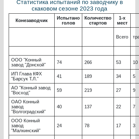
Статистика испытаний по заводчику в
скаковом сезоне 2023 года
Испытано
Количество
1-х
Конезаводчик
голов
стартов
мест
Всего
тр
ООО "Конный
74
266
53
10
завод "Донской"
ИП Глава КФХ
41
189
34
5
"Барсук Т.Л."
АО "Конный завод
59
219
27
9
"Восход"
ОАО Конный
завод
40
137
22
7
"Волгоградский"
ООО Конный
завод
24
78
17
3
"Малкинский"