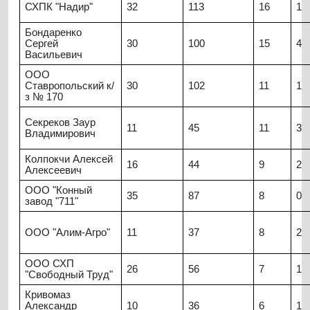
СХПК "Надир"
32
113
16
1
Бондаренко
Сергей
30
100
15
4
Васильевич
ООО
Ставропольский к/
30
102
11
1
з № 170
Секреков Заур
11
45
11
3
Владимирович
Колпокчи Алексей
16
44
9
2
Алексеевич
ООО "Конный
35
87
8
0
завод "711"
ООО "Алим-Агро"
11
37
8
2
ООО СХП
26
56
7
1
"Свободный Труд"
Кривомаз
Александр
10
36
6
1