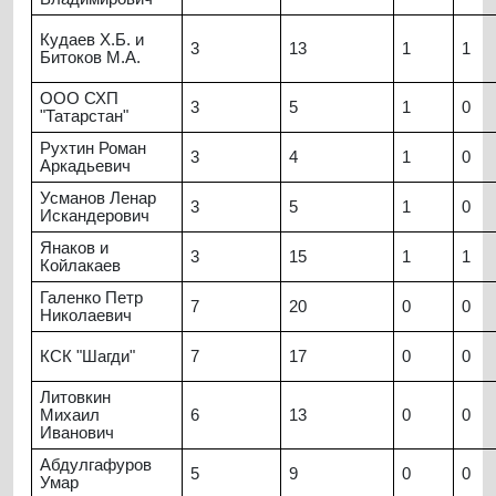
Кудаев Х.Б. и
3
13
1
1
Битоков М.А.
ООО СХП
3
5
1
0
"Татарстан"
Рухтин Роман
3
4
1
0
Аркадьевич
Усманов Ленар
3
5
1
0
Искандерович
Янаков и
3
15
1
1
Койлакаев
Галенко Петр
7
20
0
0
Николаевич
КСК "Шагди"
7
17
0
0
Литовкин
Михаил
6
13
0
0
Иванович
Абдулгафуров
5
9
0
0
Умар