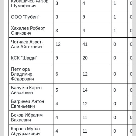
Кубашичев Анзор
3
4
1
0
Шумафович
ООО "Рубин"
3
9
1
0
Хахалев Роберт
3
4
1
0
Оникович
Чотчаев Азрет-
12
41
0
0
Али Айтекович
КСК "Шагди"
9
20
0
0
Петлюра
Владимир
6
12
0
0
Фёдорович
Балугян Карен
5
14
0
0
Айвазович
Багринец Антон
4
12
0
0
Евгеньевич
Беков Ибрагим
4
11
0
0
Вахаевич
Караев Мурат
4
11
0
0
Абдурзакович