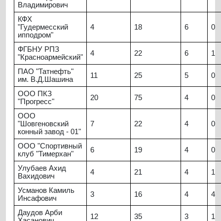
Владимирович
КФХ
"Гудермесский
4
18
6
0
ипподром"
ФГБНУ РПЗ
4
22
6
1
"Красноармейский"
ПАО "Татнефть"
11
25
5
0
им. В.Д.Шашина
ООО ПКЗ
20
75
4
0
"Прогресс"
ООО
"Шовгеновский
7
22
4
0
конный завод - 01"
ООО "Спортивный
6
19
4
0
клуб "Тимерхан"
Улубаев Ахид
4
21
4
1
Вахидович
Усманов Камиль
3
16
4
4
Инсафович
Даудов Арби
12
35
3
1
Хасанович