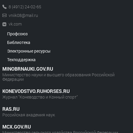
8 (4912) 24-02-65
vniik08@mail.ru
vk.com
Профсоюз
Библиотека
Электронные ресурсы
Техподдержка
MINOBRNAUKI.GOV.RU
Министерство науки и высшего образования Российской
Федерации
KONEVODSTVO.RUHORSES.RU
Журнал "Коневодство и Конный спорт"
RAS.RU
Российская академия наук
MCX.GOV.RU
Министерство сельского хозяйства Российской Федерации