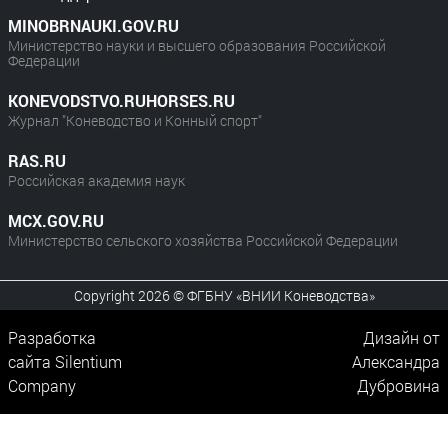
MINOBRNAUKI.GOV.RU
Министерство науки и высшего образования Российской
Федерации
KONEVODSTVO.RUHORSES.RU
Журнал "Коневодство и Конный спорт"
RAS.RU
Российская академия наук
MCX.GOV.RU
Министерство сельского хозяйства Российской Федерации
Copyright 2026 © ФГБНУ «ВНИИ Коневодства»
Разработка
Дизайн от
сайта
Silentium
Александра
Company
Дубровина