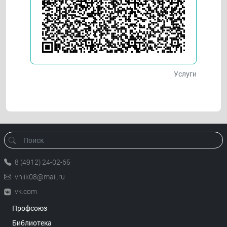
Услуги
8 (4912) 24-02-65
vniik08@mail.ru
vk.com
Профсоюз
Библиотека