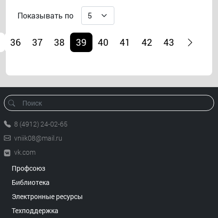
Показывать по
36
37
38
39
40
41
42
43
8 (4912) 24-02-65
vniik08@mail.ru
vk.com
Профсоюз
Библиотека
Электронные ресурсы
Техподдержка