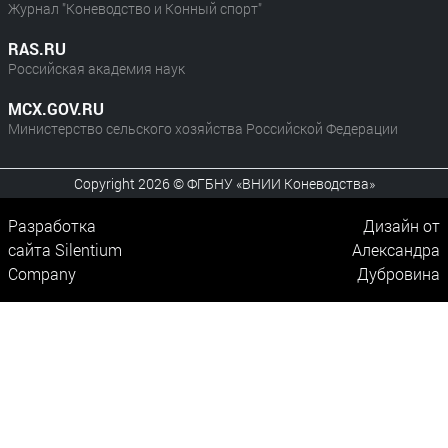
Журнал "Коневодство и Конный спорт"
RAS.RU
Российская академия наук
MCX.GOV.RU
Министерство сельского хозяйства Российской Федерации
Copyright 2026 © ФГБНУ «ВНИИ Коневодства»
Разработка
Дизайн от
сайта
Silentium
Александра
Company
Дубровина