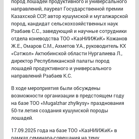
пород лошадей продуктивного и универсального
направлений, лауреат Государственной премии
Казахской ССР, автор кушумской и мугалжарской
пород, кандидат сельскохозяйственных наук
Рзабаев С.С., заведующий и научные сотрудники
отдела коневодства ТОО «КазНИИЖиК» Кожанов
Ж.Е., Омаров С.М., Ахметов У.А., руководитель КХ
«Сәтжол» Актюбинской области Нургалиева Л.,
директор Республиканской палаты пород
лошадей продуктивного и универсального
направлений Рзабаев К.С.
В ходе мероприятия были обсуждены
возможности организации в предстоящем году
на базе ТОО «Mugalzhar zhylkysy» празднования
50-ти летия создания кушумской породы
лошадей.
17.09.2025 года на базе ТОО «КазНИИЖиК» в
рамках семинара-совещания на тему