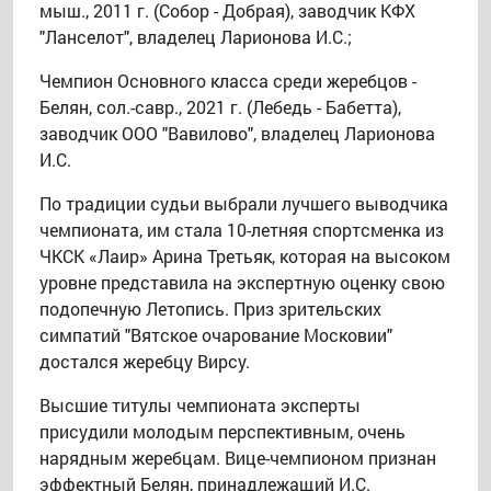
мыш., 2011 г. (Собор - Добрая), заводчик КФХ
"Ланселот", владелец Ларионова И.С.;
Чемпион Основного класса среди жеребцов -
Белян, сол.-савр., 2021 г. (Лебедь - Бабетта),
заводчик ООО "Вавилово", владелец Ларионова
И.С.
По традиции судьи выбрали лучшего выводчика
чемпионата, им стала 10-летняя спортсменка из
ЧКСК «Лаир» Арина Третьяк, которая на высоком
уровне представила на экспертную оценку свою
подопечную Летопись. Приз зрительских
симпатий "Вятское очарование Московии"
достался жеребцу Вирсу.
Высшие титулы чемпионата эксперты
присудили молодым перспективным, очень
нарядным жеребцам. Вице-чемпионом признан
эффектный Белян, принадлежащий И.С.