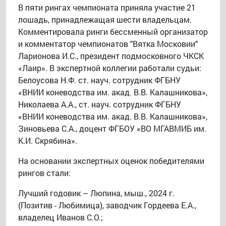
В пяти рингах чемпионата приняла участие 21
лошадь, принадлежащая шести владельцам.
Комментировала ринги бессменный организатор
и комментатор чемпионатов "Вятка Московии"
Ларионова И.С., президент подмосковного ЧКСК
«Лаир». В экспертной коллегии работали судьи:
Белоусова Н.Ф. ст. науч. сотрудник ФГБНУ
«ВНИИ коневодства им. акад. В.В. Калашникова»,
Николаева А.А., ст. науч. сотрудник ФГБНУ
«ВНИИ коневодства им. акад. В.В. Калашникова»,
Зиновьева С.А., доцент ФГБОУ «ВО МГАВМИБ им.
К.И. Скрябина».
На основании экспертных оценок победителями
рингов стали:
Лучший годовик – Люпина, мыш., 2024 г.
(Позитив - Любимица), заводчик Гордеева Е.А.,
владелец Иванов С.О.;