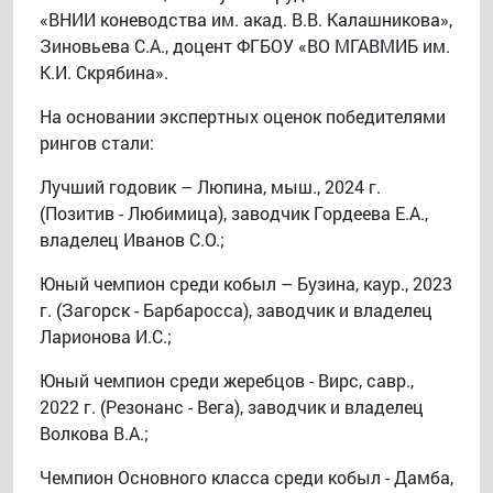
«ВНИИ коневодства им. акад. В.В. Калашникова»,
Зиновьева С.А., доцент ФГБОУ «ВО МГАВМИБ им.
К.И. Скрябина».
На основании экспертных оценок победителями
рингов стали:
Лучший годовик – Люпина, мыш., 2024 г.
(Позитив - Любимица), заводчик Гордеева Е.А.,
владелец Иванов С.О.;
Юный чемпион среди кобыл – Бузина, каур., 2023
г. (Загорск - Барбаросса), заводчик и владелец
Ларионова И.С.;
Юный чемпион среди жеребцов - Вирс, савр.,
2022 г. (Резонанс - Вега), заводчик и владелец
Волкова В.А.;
Чемпион Основного класса среди кобыл - Дамба,