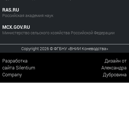
RAS.RU
Российская академия наук
MCX.GOV.RU
Министерство сельского хозяйства Российской Федерации
Copyright 2026 © ФГБНУ «ВНИИ Коневодства»
Разработка
Дизайн от
сайта
Silentium
Александра
Company
Дубровина