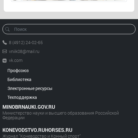
8 (4912) 24-02-65
vniik08@mail.ru
vk.com
Профсоюз
Библиотека
Электронные ресурсы
Техподдержка
MINOBRNAUKI.GOV.RU
Министерство науки и высшего образования Российской
Федерации
KONEVODSTVO.RUHORSES.RU
Журнал "Коневодство и Конный спорт"