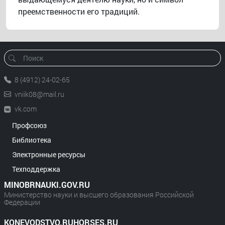
преемственности его традиций.
8 (4912) 24-02-65
vniik08@mail.ru
vk.com
Профсоюз
Библиотека
Электронные ресурсы
Техподдержка
MINOBRNAUKI.GOV.RU
Министерство науки и высшего образования Российской
Федерации
KONEVODSTVO.RUHORSES.RU