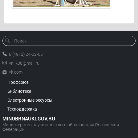
8 (4912) 24-02-65
vniik08@mail.ru
vk.com
Профсоюз
Библиотека
Электронные ресурсы
Техподдержка
MINOBRNAUKI.GOV.RU
Министерство науки и высшего образования Российской
Федерации