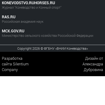
KONEVODSTVO.RUHORSES.RU
Журнал "Коневодство и Конный спорт"
RAS.RU
Российская академия наук
MCX.GOV.RU
Министерство сельского хозяйства Российской Федерации
Copyright 2026 © ФГБНУ «ВНИИ Коневодства»
Разработка
Дизайн от
сайта
Silentium
Александра
Company
Дубровина