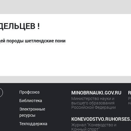
ЕЛЬЦЕВ !
дей породы шетлендские пони
Профсоюз
MINOBRNAUKI.GOV.RU
R
Министерство науки и
Р
Библиотека
высшего образования
н
Российской Федерации
Электронные
ресурсы
KONEVODSTVO.RUHORSES
Техподдержка
Журнал "Коневодство и
Конный спорт"