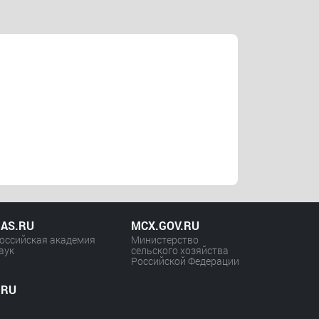
AS.RU
MCX.GOV.RU
оссийская академия
Министерство
аук
сельского хозяйства
Российской Федерации
.RU