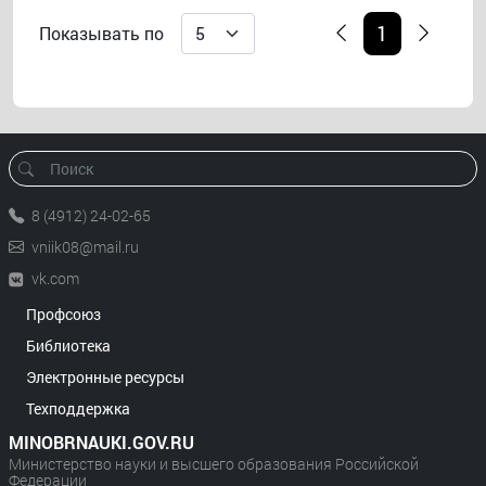
1
Показывать по
8 (4912) 24-02-65
vniik08@mail.ru
vk.com
Профсоюз
Библиотека
Электронные ресурсы
Техподдержка
MINOBRNAUKI.GOV.RU
Министерство науки и высшего образования Российской
Федерации