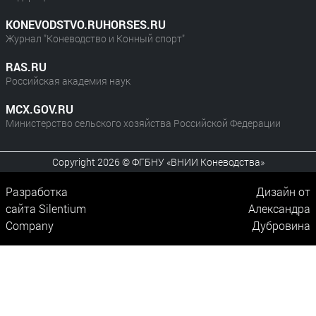
KONEVODSTVO.RUHORSES.RU
Журнал "Коневодство и Конный спорт"
RAS.RU
Российская академия наук
MCX.GOV.RU
Министерство сельского хозяйства Российской Федерации
Copyright 2026 © ФГБНУ «ВНИИ Коневодства»
Разработка
Дизайн от
сайта
Silentium
Александра
Company
Дубровина