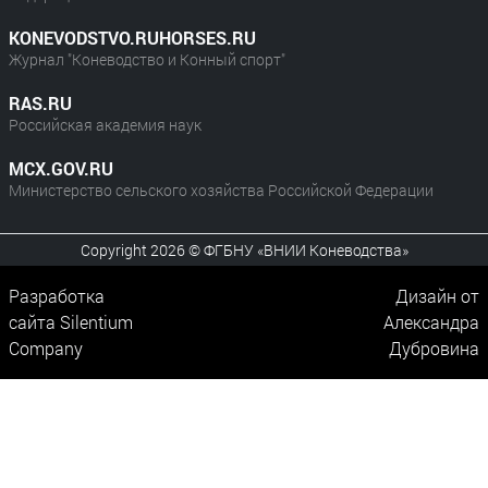
KONEVODSTVO.RUHORSES.RU
Журнал "Коневодство и Конный спорт"
RAS.RU
Российская академия наук
MCX.GOV.RU
Министерство сельского хозяйства Российской Федерации
Copyright 2026 © ФГБНУ «ВНИИ Коневодства»
Разработка
Дизайн от
сайта
Silentium
Александра
Company
Дубровина