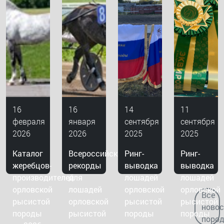
16
16
14
11
февраля
января
сентября
сентября
2026
2026
2025
2025
Каталог
Всероссийские
Ринг-
Ринг-
жеребцов-
рекорды
выводка
выводка
производителей
для
лошадей
лошадей
орловской
лошадей
орловской
орловской
Все
рысистой
орловской
рысистой
рысистой
новос
породы
рысистой
породы
породы
поро