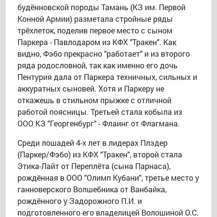
будённовской породы Тамань (КЗ им. Первой
Конной Армии) разметала стройные ряды
трёхлеток, поделив первое место с сыном
Паркера - Павлодаром из КФХ "Тракен". Как
видно, Фэбо прекрасно "работает" и из второго
ряда родословной, так как именно его дочь
Пентурия дала от Паркера техничных, сильных и
аккуратных сыновей. Хотя и Паркеру не
откажешь в стильном прыжке с отличной
работой поясницы. Третьей стала кобыла из
ООО КЗ "Георгенбург" - Флаинг от Флагмана.
Среди лошадей 4-х лет в лидерах Плэдер
(Паркер/Фэбо) из КФХ "Тракен", второй стала
Этика-Лайт от Переплёта (сына Парнаса),
рождённая в ООО "Олимп Кубани", третье место у
ганноверского Волшебника от Ванбайка,
рождённого у Задорожного П.И. и
подготовленного его владелицей Волошиной О.С.