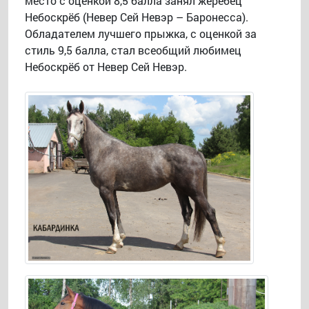
место с оценкой 8,5 балла занял жеребец
Небоскрёб (Невер Сей Невэр – Баронесса).
Обладателем лучшего прыжка, с оценкой за
стиль 9,5 балла, стал всеобщий любимец
Небоскрёб от Невер Сей Невэр.