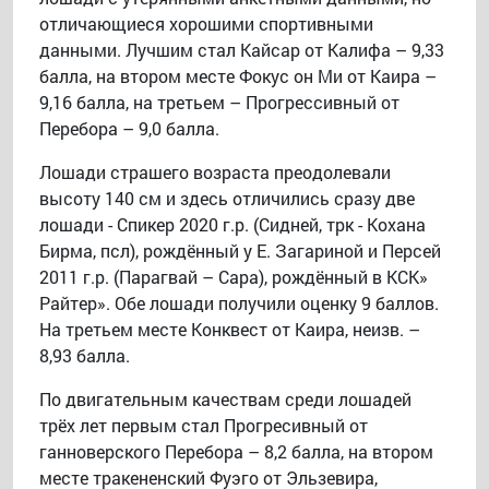
отличающиеся хорошими спортивными
данными. Лучшим стал Кайсар от Калифа – 9,33
балла, на втором месте Фокус он Ми от Каира –
9,16 балла, на третьем – Прогрессивный от
Перебора – 9,0 балла.
Лошади страшего возраста преодолевали
высоту 140 см и здесь отличились сразу две
лошади - Спикер 2020 г.р. (Сидней, трк - Кохана
Бирма, псл), рождённый у Е. Загариной и Персей
2011 г.р. (Парагвай – Сара), рождённый в КСК»
Райтер». Обе лошади получили оценку 9 баллов.
На третьем месте Конквест от Каира, неизв. –
8,93 балла.
По двигательным качествам среди лошадей
трёх лет первым стал Прогресивный от
ганноверского Перебора – 8,2 балла, на втором
месте тракененский Фуэго от Эльзевира,