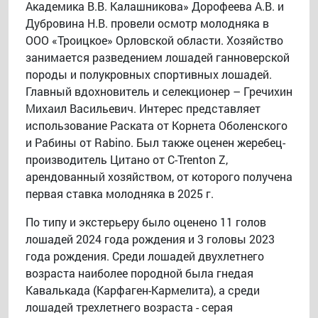
Академика В.В. Калашникова» Дорофеева А.В. и
Дубровина Н.В. провели осмотр молодняка в
ООО «Троицкое» Орловской области. Хозяйство
занимается разведением лошадей ганноверской
породы и полукровных спортивных лошадей.
Главный вдохновитель и селекционер – Гречихин
Михаил Васильевич. Интерес представляет
использование Раската от Корнета Оболенского
и Рабины от Rabino. Был также оценен жеребец-
производитель Цитано от C-Trenton Z,
арендованный хозяйством, от которого получена
первая ставка молодняка в 2025 г.
По типу и экстерьеру было оценено 11 голов
лошадей 2024 года рождения и 3 головы 2023
года рождения. Среди лошадей двухлетнего
возраста наиболее породной была гнедая
Кавалькада (Карфаген-Кармелита), а среди
лошадей трехлетнего возраста - серая