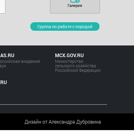
Галерея
Группа по работе с породой
AS.RU
MCX.GOV.RU
оссийская академия
Министерство
аук
сельского хозяйства
Российской Федерации
.RU
Дизайн от Александра Дубровина