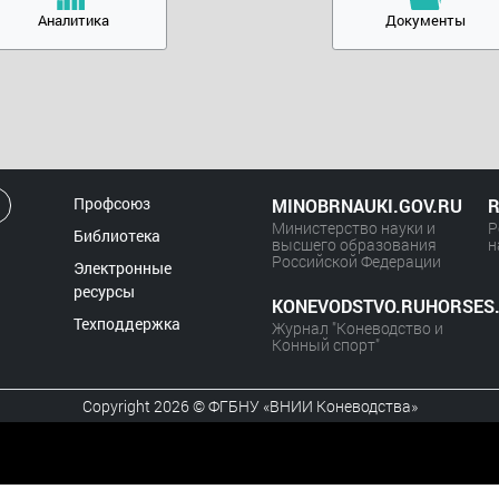
Аналитика
Документы
Профсоюз
MINOBRNAUKI.GOV.RU
R
Министерство науки и
Р
Библиотека
высшего образования
н
Российской Федерации
Электронные
ресурсы
KONEVODSTVO.RUHORSES
Техподдержка
Журнал "Коневодство и
Конный спорт"
Copyright 2026 © ФГБНУ «ВНИИ Коневодства»