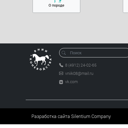
О породе
8 (4912) 24-02-65
vniik08@mail.ru
vk.com
Разработка сайта
Silentium Company