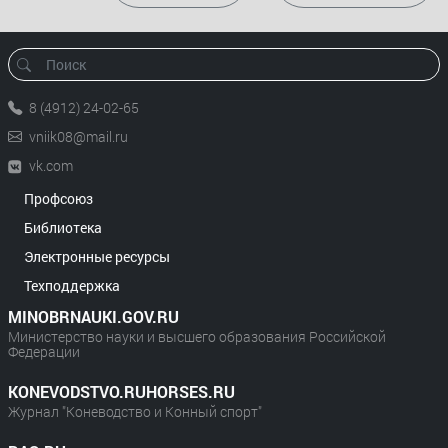
8 (4912) 24-02-65
vniik08@mail.ru
vk.com
Профсоюз
Библиотека
Электронные ресурсы
Техподдержка
MINOBRNAUKI.GOV.RU
Министерство науки и высшего образования Российской
Федерации
KONEVODSTVO.RUHORSES.RU
Журнал "Коневодство и Конный спорт"