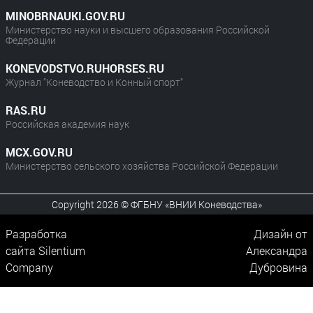
MINOBRNAUKI.GOV.RU
Министерство науки и высшего образования Российской
Федерации
KONEVODSTVO.RUHORSES.RU
Журнал "Коневодство и Конный спорт"
RAS.RU
Российская академия наук
MCX.GOV.RU
Министерство сельского хозяйства Российской Федерации
Copyright 2026 © ФГБНУ «ВНИИ Коневодства»
Разработка
Дизайн от
сайта
Silentium
Александра
Company
Дубровина