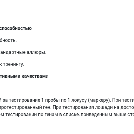
оспособностью
бность.
стандартные аллюры.
 тренингу.
уктивными качествам
и
й за тестирование 1 пробы по 1 локусу (маркеру). При тест
протестированный ген. При тестирования лошади на дост
м тестировании по генам в списке, приведенным выше ст