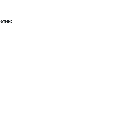
етин: