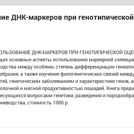
ие ДНК-маркеров при генотипической 
СПОЛЬЗОВАНИЕ ДНК-МАРКЕРОВ ПРИ ГЕНОТИПИЧЕСКОЙ ОЦЕН
щих основные аспекты использования маркерной селекции 
ходства между особями, степень дифференциации генеало
образия, а также изучение филогенетических связей меж
й, генетическим заболеваниям и характеристике генов, 
олочной и мясной продуктивностью лошадей. Книга предна
ресующихся вопросами генетики, разведения и породообр
неводства, стоимость 1000 р.