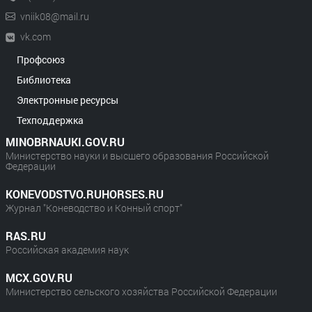
vniik08@mail.ru
vk.com
Профсоюз
Библиотека
Электронные ресурсы
Техподдержка
MINOBRNAUKI.GOV.RU
Министерство науки и высшего образования Российской
Федерации
KONEVODSTVO.RUHORSES.RU
Журнал "Коневодство и Конный спорт"
RAS.RU
Российская академия наук
MCX.GOV.RU
Министерство сельского хозяйства Российской Федерации