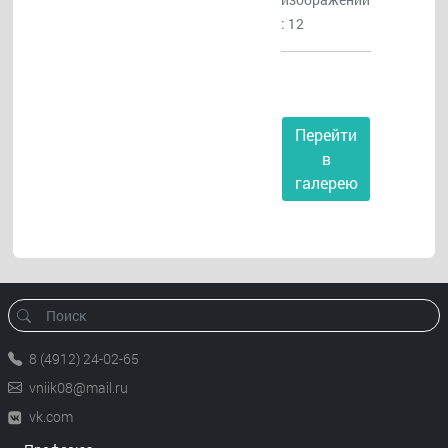
: 12
Перейти
в
галерею
8 (4912) 24-02-65
vniik08@mail.ru
vk.com