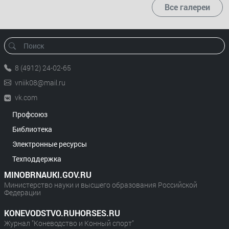
Все галереи
8 (4912) 24-02-65
vniik08@mail.ru
vk.com
Профсоюз
Библиотека
Электронные ресурсы
Техподдержка
MINOBRNAUKI.GOV.RU
Министерство науки и высшего образования Российской
Федерации
KONEVODSTVO.RUHORSES.RU
Журнал "Коневодство и Конный спорт"