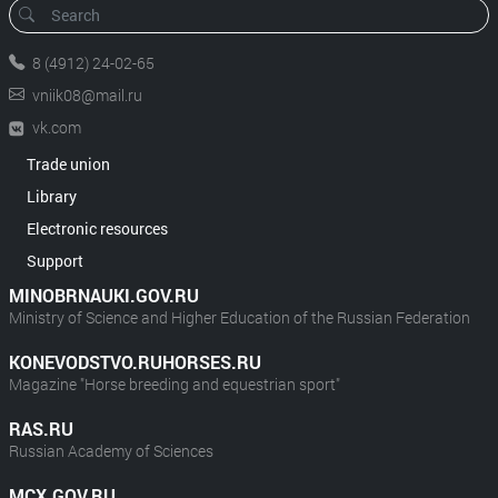
8 (4912) 24-02-65
vniik08@mail.ru
vk.com
Trade union
Library
Electronic resources
Support
MINOBRNAUKI.GOV.RU
Ministry of Science and Higher Education of the Russian Federation
KONEVODSTVO.RUHORSES.RU
Magazine "Horse breeding and equestrian sport"
RAS.RU
Russian Academy of Sciences
MCX.GOV.RU