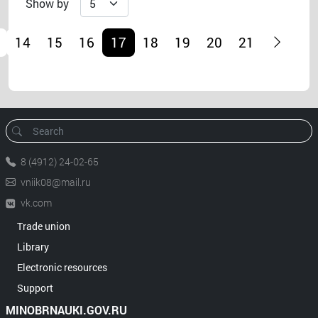
Show by
14
15
16
17
18
19
20
21
8 (4912) 24-02-65
vniik08@mail.ru
vk.com
Trade union
Library
Electronic resources
Support
MINOBRNAUKI.GOV.RU