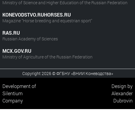
Ministry of Science and Higher Education of the Russian Federation
KONEVODSTVO.RUHORSES.RU
Magazine "Horse breeding and equestrian sport"
RAS.RU
Russian Academy of Sciences
MCX.GOV.RU
Ministry of Agriculture of the Russian Federation
Copyright 2026 © ФГБНУ «ВНИИ Коневодства»
Development of
Design by
Silentium
Alexander
Company
Dubrovin