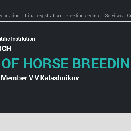
education
Tribal registration
Breeding centers
Services
C
ific Institution
RCH
 OF HORSE BREEDI
 Member V.V.Kalashnikov