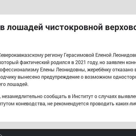
в лошадей чистокровной верхов
еверокавказскому региону Герасимовой Еленой Леонидов
который фактический родился в 2021 году, но заявлен ко
рофессионализму Елены Леонидовны, жеребёнку отказано в
водчику вынесено предупреждение о возможном односторо
его лошадей.
 незамедлительно сообщать в Институт о случаях выявлен
тутом коневодства, не рекомендуется проводить каких-л