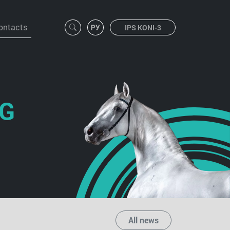
ontacts
IPS KONI-3
NG
All news