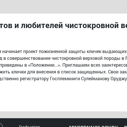
тов и любителей чистокровной в
и начинает проект пожизненной защиты кличек выдающих
ад в совершенствование чистокровной верховой породы в 
приведены в «Положении...». Приглашаем всех заинтерес
жить клички для внесения в список защищенных. Свои за
дственно регистратору Госплемкниги Сулейманову Орудж
Trade union