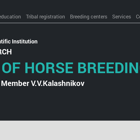
education
Tribal registration
Breeding centers
Services
C
ific Institution
RCH
 OF HORSE BREEDI
 Member V.V.Kalashnikov