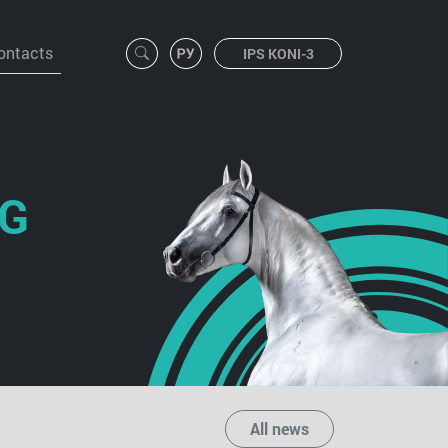
ontacts
IPS KONI-3
NG
All news