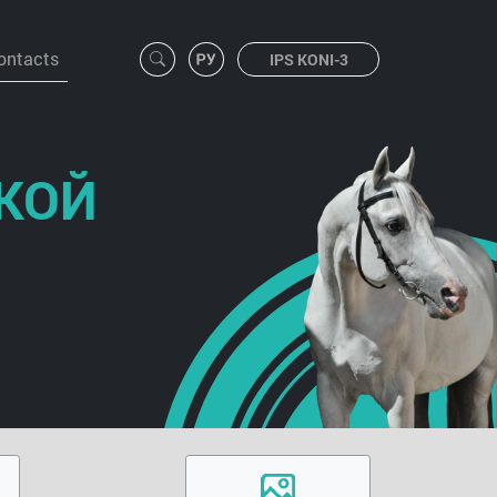
ontacts
IPS KONI-3
КОЙ