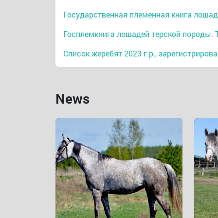
Государственная племенная книга лошаде
Госплемкнига лошадей терской породы. То
Список жеребят 2023 г.р., зарегистриров
News