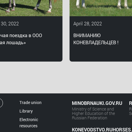
 30, 2022
April 28, 2022
чая поездка в ООО
ВНИМАНИЮ
ая лошадь»
КОНЕВЛАДЕЛЬЦЕВ !
Trade union
MINOBRNAUKI.GOV.RU
R
Ministry of Science and
R
Library
Higher Education of the
S
Russian Federation
Electronic
resources
KONEVODSTVO.RUHORSES