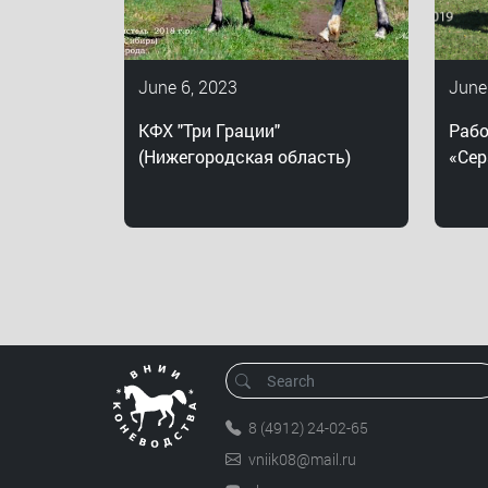
June 6, 2023
June
КФХ "Три Грации"
Рабо
(Нижегородская область)
«Сер
8 (4912) 24-02-65
vniik08@mail.ru