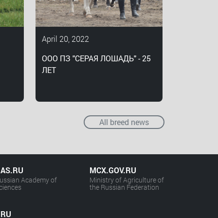
April 20, 2022
ООО ПЗ "СЕРАЯ ЛОШАДЬ" - 25
ЛЕТ
All breed news
AS.RU
MCX.GOV.RU
ussian Academy of
Ministry of Agriculture of
ciences
the Russian Federation
.RU