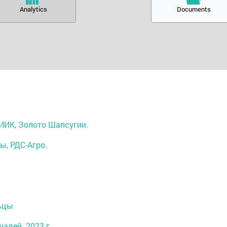
Analytics
Documents
НИИК, Золото Шапсугии.
ы, РДС-Агро.
льцы
адей. 2023 г.