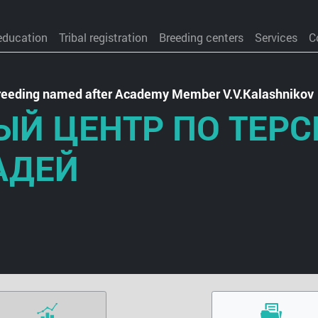
education
Tribal registration
Breeding centers
Services
C
 Breeding named after Academy Member V.V.Kalashnikov
Й ЦЕНТР ПО ТЕРС
АДЕЙ