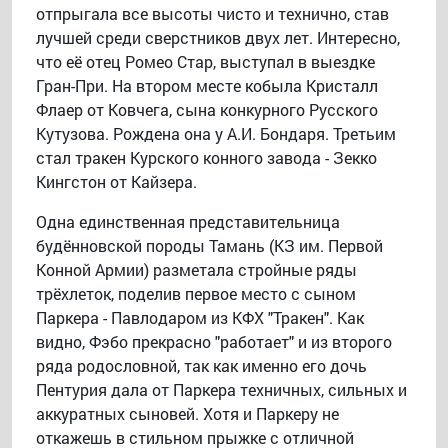
отпрыгала все высоты чисто и технично, став
лучшей среди сверстников двух лет. Интересно,
что её отец Ромео Стар, выступал в выездке
Гран-При. На втором месте кобыла Кристалл
Флаер от Ковчега, сына конкурного Русского
Кутузова. Рождена она у А.И. Бондаря. Третьим
стал тракен Курского конного завода - Зекко
Кингстон от Кайзера.
Одна единственная представительница
будённовской породы Тамань (КЗ им. Первой
Конной Армии) разметала стройные ряды
трёхлеток, поделив первое место с сыном
Паркера - Павлодаром из КФХ "Тракен". Как
видно, Фэбо прекрасно "работает" и из второго
ряда родословной, так как именно его дочь
Пентурия дала от Паркера техничных, сильных и
аккуратных сыновей. Хотя и Паркеру не
откажешь в стильном прыжке с отличной