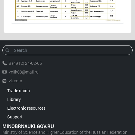
8 (4912) 24-02-65
vniik08@mail.ru
vk.com
Trade union
Library
Electronic resources
Support
MINOBRNAUKI.GOV.RU
Ministry of Science and Higher Education of the Russian Federation