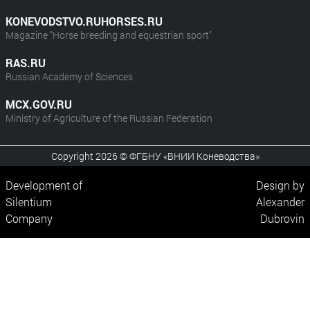
KONEVODSTVO.RUHORSES.RU
Magazine "Horse breeding and equestrian sport"
RAS.RU
Russian Academy of Sciences
MCX.GOV.RU
Ministry of Agriculture of the Russian Federation
Copyright 2026 © ФГБНУ «ВНИИ Коневодства»
Development of
Design by
Silentium
Alexander
Company
Dubrovin