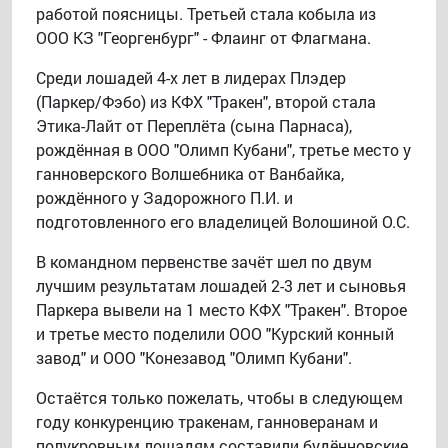
работой поясницы. Третьей стала кобыла из
ООО КЗ "Георгенбург" - Флаинг от Флагмана.
Среди лошадей 4-х лет в лидерах Плэдер
(Паркер/Фэбо) из КФХ "Тракен", второй стала
Этика-Лайт от Переплёта (сына Парнаса),
рождённая в ООО "Олимп Кубани", третье место у
ганноверского Волшебника от Ванбайка,
рождённого у Задорожного П.И. и
подготовленного его владелицей Волошиной О.С.
В командном первенстве зачёт шел по двум
лучшим результатам лошадей 2-3 лет и сыновья
Паркера вывели на 1 место КФХ "Тракен". Второе
и третье место поделили ООО "Курский конный
завод" и ООО "Конезавод "Олимп Кубани".
Остаётся только пожелать, чтобы в следующем
году конкуренцию тракенам, ганноверанам и
полукровным лошадям составили будённовские,